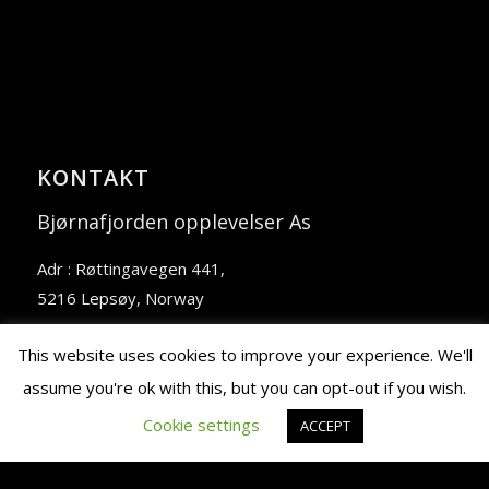
KONTAKT
Bjørnafjorden opplevelser As
Adr : Røttingavegen 441,
5216 Lepsøy,
Norway
Tlf : (+47) 920 65 465
This website uses cookies to improve your experience. We'll
assume you're ok with this, but you can opt-out if you wish.
post@bjornafjordenopplevelser.no
Cookie settings
ACCEPT